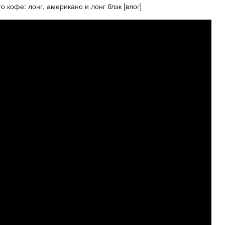
о кофе: лонг, американо и лонг блэк [влог]