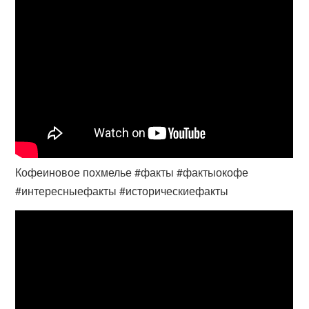
Кофеиновое похмелье #факты #фактыокофе
#интересныефакты #историческиефакты