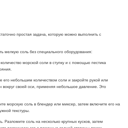
таточно простая задача, которую можно выполнить с
ить мелкую соль без специального оборудования:
 количество морской соли в ступку и с помощью пестика
ояния.
те его небольшим количеством соли и закройте рукой или
ан вокруг своей оси, применяя небольшое давление. Это
те морскую соль в блендер или миксер, затем включите его на
ужной текстуры.
ь. Разломите соль на несколько крупных кусков, затем
ните разминаем его с помощью задней стороны ложки.