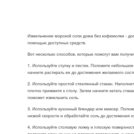
Измельчение морской соли дома без кофемолки - дос
помощью доступных средств.
Вот несколько способов, которые помогут вам получ
1. Используйте ступку и пестик. Положите небольшое
начните растирать ее до достижения желаемого сост
2. Используйте простой стеклянный стакан. Наполни
плотно прижмите к столу. Затем начните катать стак
поможет измельчить соль.
3. Используйте кухонный блендер или миксер. Положи
низкой скорости и обработайте соль до достижения н
4. Используйте столовую ложку и плоскую поверхност
положите один из них на плоскую поверхность и нач