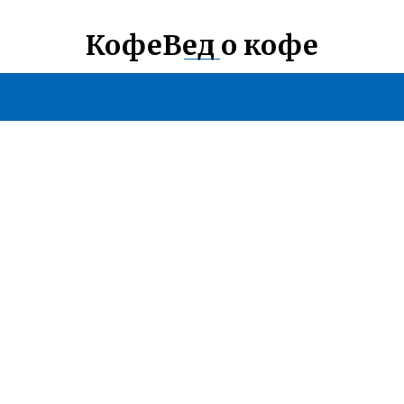
КофеВед о кофе