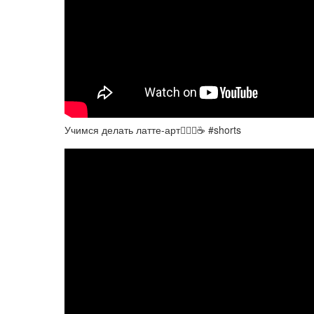
Учимся делать латте-арт💁🏼‍♀️☕️ #shorts