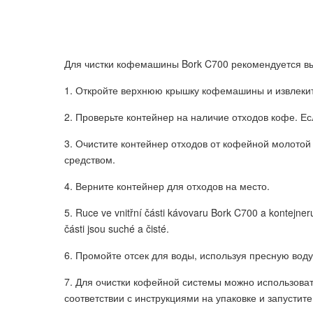
Для чистки кофемашины Bork C700 рекомендуется в
1. Откройте верхнюю крышку кофемашины и извлекит
2. Проверьте контейнер на наличие отходов кофе. Ес
3. Очистите контейнер отходов от кофейной молото
средством.
4. Верните контейнер для отходов на место.
5. Ruce ve vnitřní části kávovaru Bork C700 a kontejner
části jsou suché a čisté.
6. Промойте отсек для воды, используя пресную вод
7. Для очистки кофейной системы можно использоват
соответствии с инструкциями на упаковке и запустит