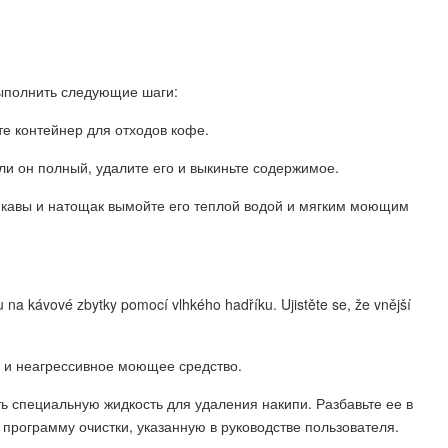
ыполнить следующие шаги:
е контейнер для отходов кофе.
ли он полный, удалите его и выкиньте содержимое.
й кавы и натощак вымойте его теплой водой и мягким моющим
u na kávové zbytky pomocí vlhkého hadříku. Ujistěte se, že vnější
у и неагрессивное моющее средство.
ь специальную жидкость для удаления накипи. Разбавьте ее в
е программу очистки, указанную в руководстве пользователя.