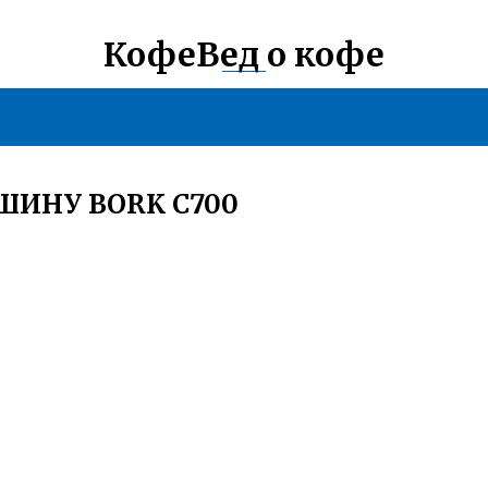
КофеВед о кофе
ИНУ BORK C700