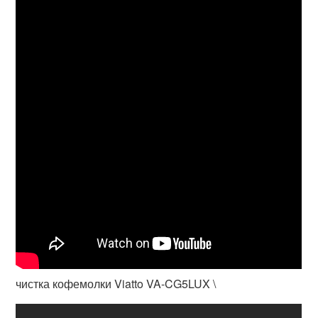
чистка кофемолки Viatto VA-CG5LUX \