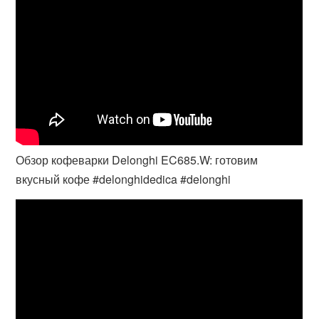
Обзор кофеварки Delonghi EC685.W: готовим
вкусный кофе #delonghidedica #delonghi