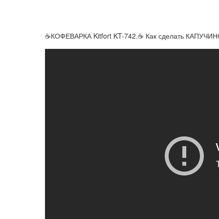
☕️КОФЕВАРКА Kitfort KT-742.☕️ Как сделать КАПУЧИН