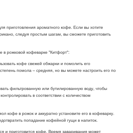
для приготовления ароматного кофе. Если вы хотите
рикано, следуя простым шагам, вы сможете приготовить
е в рожковой кофеварке "Китфорт":
льзовать кофе свежей обжарки и помолить его
тепень помола – средняя, но вы можете настроить его по
овать фильтрованную или бутилированную воду, чтобы
 контролировать в соответствии с количеством
ол кофе в рожок и аккуратно установите его в кофеварку.
редотвратить попадание кофейной гущи в напиток.
тся и приготовится кофе. Время заваривания может