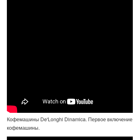
Кофемашины De'Longhi Dinamica. Первое включение
кофемашины.