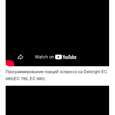
Программирование порций эспрессо на Delonghi EC
685(EC 785, EC 680)