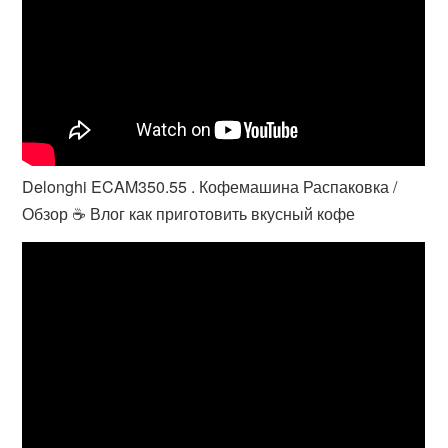
Delonghi ECAM350.55 . Кофемашина Распаковка /
Обзор ☕️ Влог как приготовить вкусный кофе