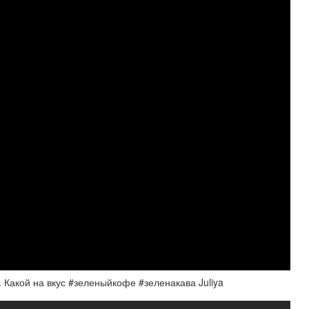
 Какой на вкус #зеленыйкофе #зеленакава Juliya