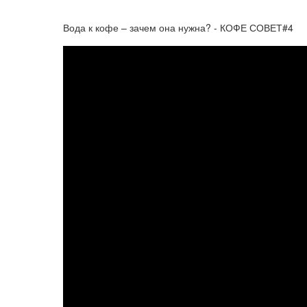
Вода к кофе – зачем она нужна? - КОФЕ СОВЕТ#4