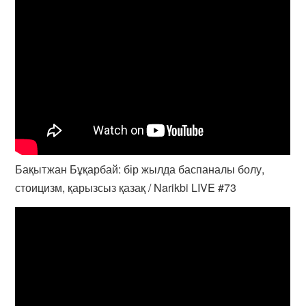
Бақытжан Бұқарбай: бір жылда баспаналы болу,
стоицизм, қарызсыз қазақ / Narikbi LIVE #73