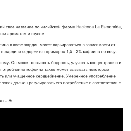
ий свое название по чилийской ферме Hacienda La Esmeralda,
мым ароматом и вкусом.
феина в кофе жардин может варьироваться в зависимости от
 в жардине содержится примерно 1,5 - 2% кофеина по весу.
зному. Он может повышать бодрость, улучшать концентрацию и
о потребление кофеина также может вызывать некоторые
сть или учащенное сердцебиение. Умеренное употребление
ловек должен регулировать его потребление в соответствии с
на»…☕️