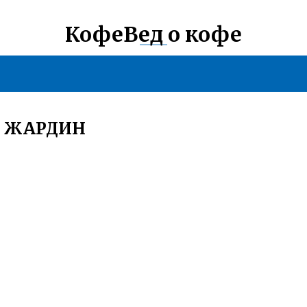
КофеВед о кофе
Е ЖАРДИН