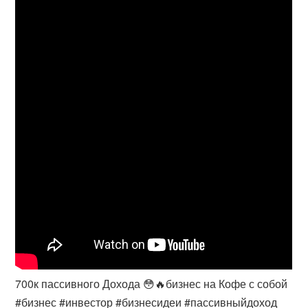
700к пассивного Дохода 😳🔥бизнес на Кофе с собой
#бизнес #инвестор #бизнесидеи #пассивныйдоход