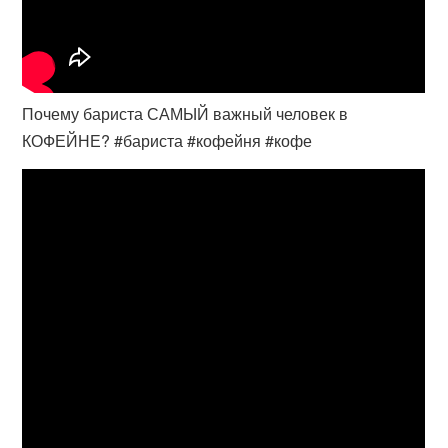
Почему бариста САМЫЙ важный человек в
КОФЕЙНЕ? #бариста #кофейня #кофе