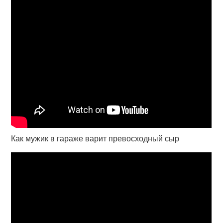
Как мужик в гараже варит превосходный сыр