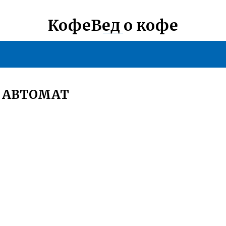
КофеВед о кофе
Е АВТОМАТ