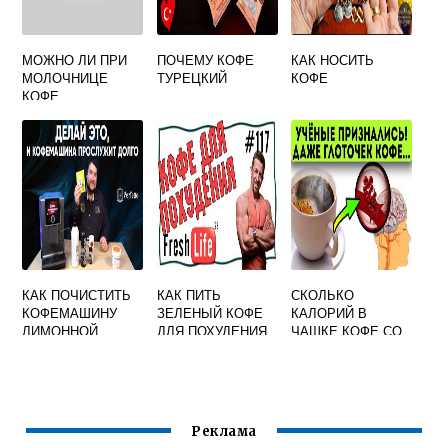
МОЖНО ЛИ ПРИ
ПОЧЕМУ КОФЕ
КАК НОСИТЬ
МОЛОЧНИЦЕ
ТУРЕЦКИЙ
КОФЕ
КОФЕ
КАК ПОЧИСТИТЬ
КАК ПИТЬ
СКОЛЬКО
КОФЕМАШИНУ
ЗЕЛЕНЫЙ КОФЕ
КАЛОРИЙ В
ЛИМОННОЙ
ДЛЯ ПОХУДЕНИЯ
ЧАШКЕ КОФЕ СО
КИСЛОТОЙ
СГУЩЕННЫМ
DELONGHI ОТ
МОЛОКОМ
НАКИПИ
Реклама