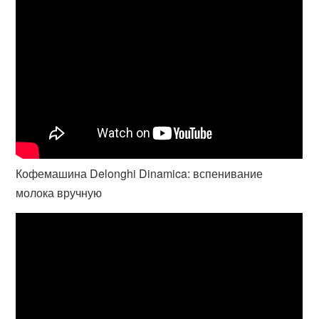
Кофемашина Delonghi Dinamica: вспенивание
молока вручную