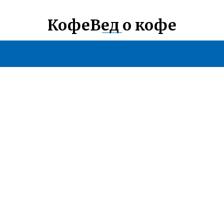
КофеВед о кофе