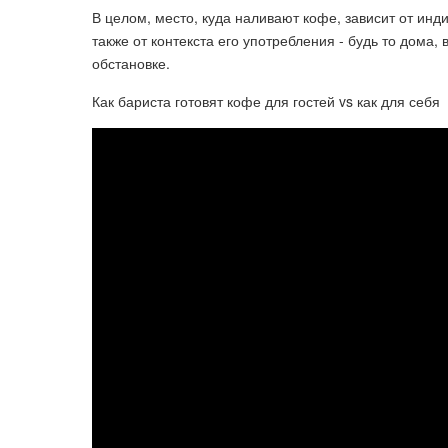
В целом, место, куда наливают кофе, зависит от инд
также от контекста его употребления - будь то дома,
обстановке.
Как бариста готовят кофе для гостей vs как для себя