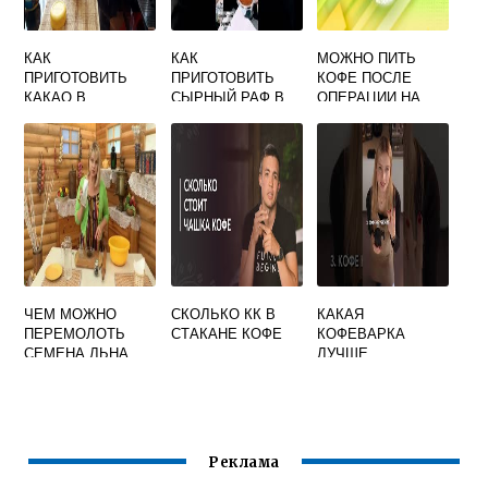
КАК
КАК
МОЖНО ПИТЬ
ПРИГОТОВИТЬ
ПРИГОТОВИТЬ
КОФЕ ПОСЛЕ
КАКАО В
СЫРНЫЙ РАФ В
ОПЕРАЦИИ НА
КОФЕМАШИНЕ С
КОФЕМАШИНЕ
СЕРДЦЕ
АВТОМАТИЧЕСКИ
М
КАПУЧИНАТОРОМ
ЧЕМ МОЖНО
СКОЛЬКО КК В
КАКАЯ
ПЕРЕМОЛОТЬ
СТАКАНЕ КОФЕ
КОФЕВАРКА
СЕМЕНА ЛЬНА
ЛУЧШЕ
БЕЗ КОФЕМОЛКИ
КАПЕЛЬНАЯ ИЛИ
ГЕЙЗЕРНАЯ
Реклама