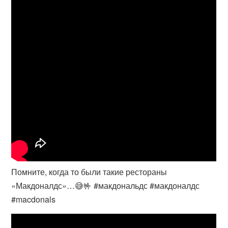
Помните, когда то были такие рестораны
«Макдоналдс»…😅🤟 #макдональдс #макдоналдс
#macdonals