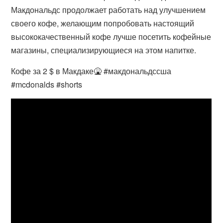
Макдональдс продолжает работать над улучшением
своего кофе, желающим попробовать настоящий
высококачественный кофе лучше посетить кофейные
магазины, специализирующиеся на этом напитке.
Кофе за 2 $ в Макдаке🤮 #макдональдссша
#mcdonalds #shorts