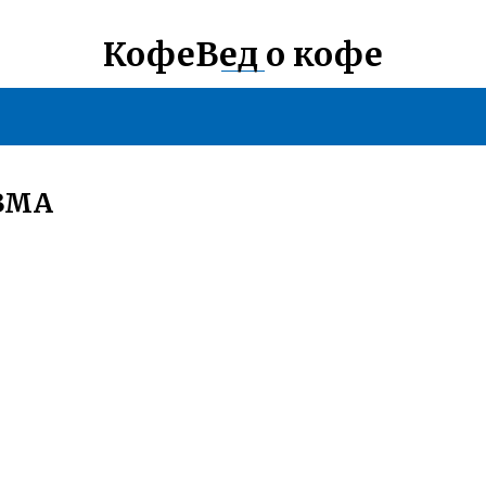
КофеВед о кофе
ЗМА