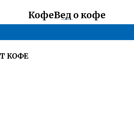
КофеВед о кофе
Т КОФЕ