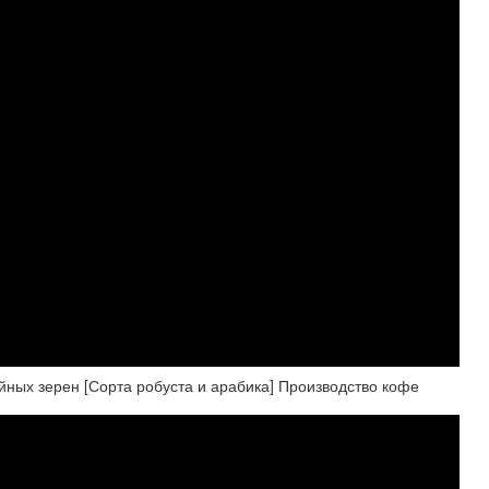
х зерен [Сорта робуста и арабика] Производство кофе