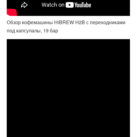
Обзор кофемашины HiBREW H2B с переходниками
под капсулалы, 19 бар