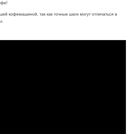
офе!
шей кофемашиной, так как точные шаги могут отличаться в
ы.