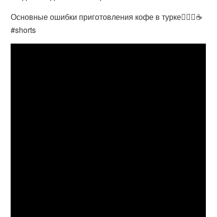
Основные ошибки приготовления кофе в турке🙅🏼‍♀️☕️
#shorts