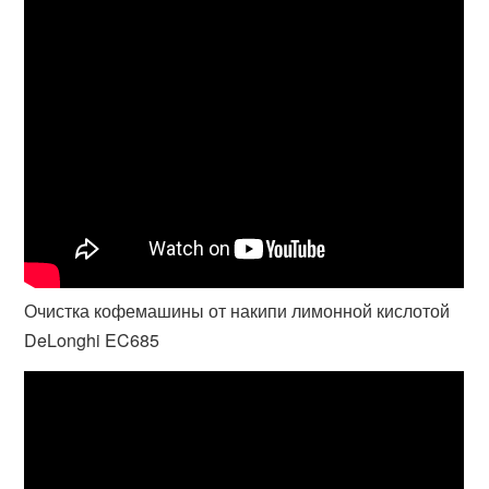
Очистка кофемашины от накипи лимонной кислотой
DeLonghi EC685