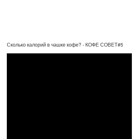
Сколько калорий в чашке кофе? - КОФЕ СОВЕТ#5